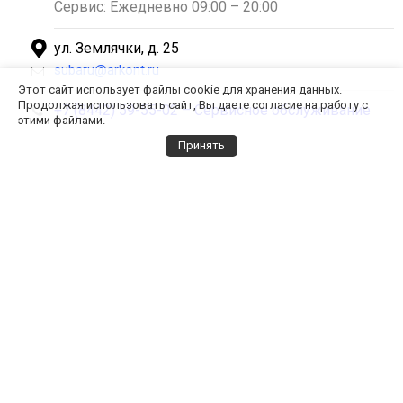
Сервис: Ежедневно 09:00 – 20:00
ул. Землячки, д. 25
subaru@arkont.ru
Этот сайт использует файлы cookie для хранения данных.
Продолжая использовать сайт, Вы даете согласие на работу с
+7 (8442) 59-55-02 – Сервисное обслуживание
этими файлами.
Принять
Автомобили на изображениях могут отличаться от представленных
на российском рынке
8 (800) 555 00
20
Звонки по России бесплатные
Задать вопрос