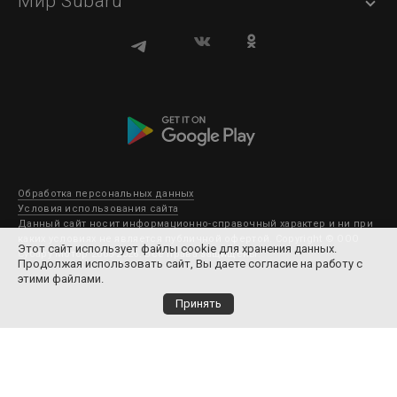
Мир Subaru
Обработка персональных данных
Условия использования сайта
Данный сайт носит информационно-справочный характер и ни при
каких условиях не является публичной офертой. Copyright © ООО
Этот сайт использует файлы cookie для хранения данных.
Субару Мотор 2003-2026. Все права защищены.
Продолжая использовать сайт, Вы даете согласие на работу с
этими файлами.
Принять