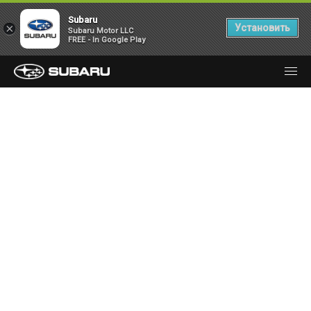
Subaru
×
Установить
Subaru Motor LLC
FREE - In Google Play